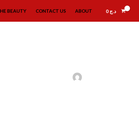
0
د.ج
HE BEAUTY
CONTACT US
ABOUT