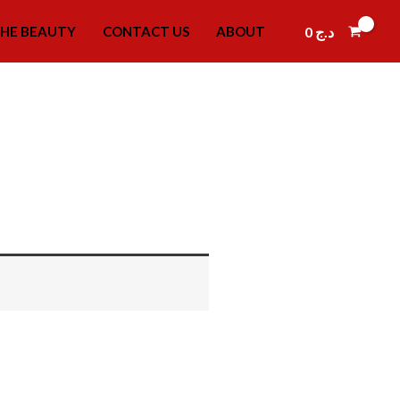
0
د.ج
HE BEAUTY
CONTACT US
ABOUT