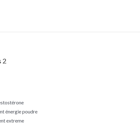
s 2
estostérone
nt énergie poudre
ent extreme