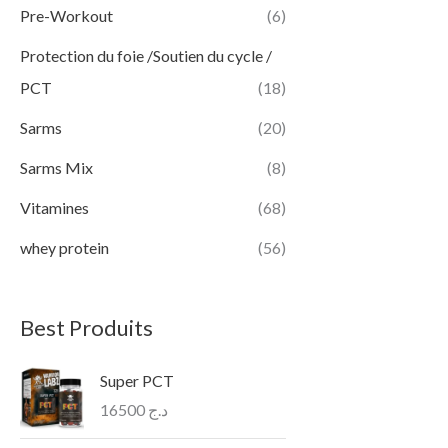
Pre-Workout
(6)
Protection du foie /Soutien du cycle /
PCT
(18)
Sarms
(20)
Sarms Mix
(8)
Vitamines
(68)
whey protein
(56)
Best Produits
Super PCT
16500
د.ج