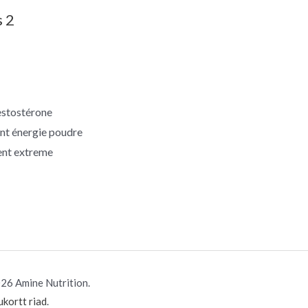
s 2
estostérone
nt énergie poudre
ent extreme
26 Amine Nutrition.
kortt riad
.