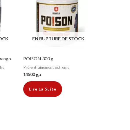
TOCK
EN RUPTURE DE STOCK
mango
POISON 300 g
dre
Pré-entrainement extreme
14500
د.ج
Lire La Suite