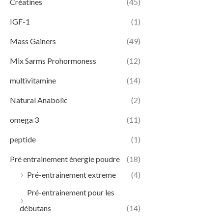
Créatines
(45)
IGF-1
(1)
Mass Gainers
(49)
Mix Sarms Prohormoness
(12)
multivitamine
(14)
Natural Anabolic
(2)
omega 3
(11)
peptide
(1)
Pré entrainement énergie poudre
(18)
Pré-entrainement extreme
(4)
Pré-entrainement pour les
débutans
(14)