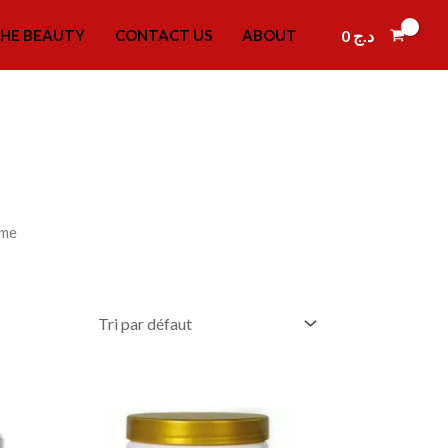
0
د.ج
HE BEAUTY
CONTACT US
ABOUT
eme