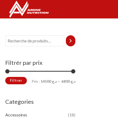
Aller
P
P
au
r
r
contenu
i
i
x
x
m
m
i
a
n
x
Filtrér par prix
Filtrer
Prix :
د.ج 14500
—
د.ج 6800
Categories
Accessoires
(18)