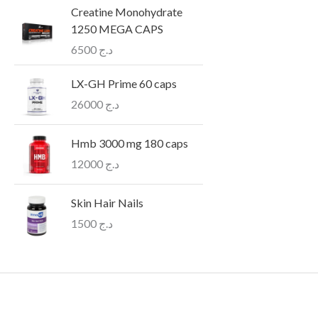
Creatine Monohydrate
1250 MEGA CAPS
6500
د.ج
LX-GH Prime 60 caps
26000
د.ج
Hmb 3000 mg 180 caps
12000
د.ج
Skin Hair Nails
1500
د.ج