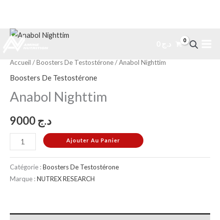
Aller
quantité
0
د.ج
au
de
contenu
Anabol
Accueil
/
Boosters De Testostérone
/ Anabol Nighttim
Nighttim
Boosters De Testostérone
Anabol Nighttim
9000
د.ج
Ajouter Au Panier
Catégorie :
Boosters De Testostérone
Marque :
NUTREX RESEARCH