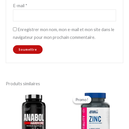
E-mail
*
Enregistrer mon nom, mon e-mail et mon site dans le
navigateur pour mon prochain commentaire.
Produits similaires
Le
Le
prix
prix
Promo !
Promo !
initial
actuel
était :
est :
د.ج 4000.
د.ج 4300.