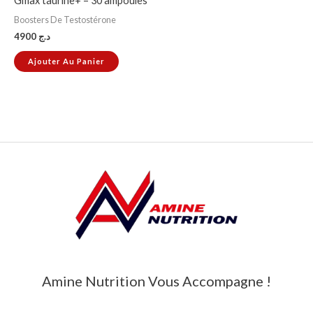
Gmax taurine+ – 30 ampoules
Boosters De Testostérone
4900
د.ج
Ajouter Au Panier
Amine Nutrition Vous Accompagne !