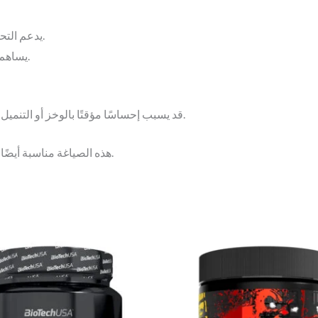
⚡ يدعم التحمل العضلي في تمارين المقاومة والكارديو المكثف.
📈 يساهم في تحسين الأداء الرياضي مع الاستخدام المنتظم.
قد يسبب إحساسًا مؤقتًا بالوخز أو التنميل في الجلد، وهو تأثير طبيعي وغير ضار لدى كثير من الأشخاص.
هذه الصياغة مناسبة أيضًا للاستخدام في منشورات فيسبوك دون مبالغة في الادعاءات.