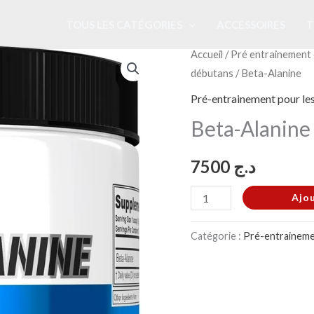
TOUS LES CATÉGORIES
ACCESSOIRES
T
quantité
Accueil
/
Pré entrainement 
débutans
/ Beta-Alanine
de
Beta-
Pré-entrainement pour le
Alanine
Beta-Alanine
7500
د.ج
Ajo
Catégorie :
Pré-entraineme