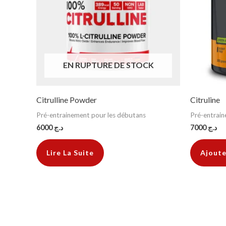
EN RUPTURE DE STOCK
Citrulline Powder
Citruline
Pré-entrainement pour les débutans
Pré-entrain
6000
د.ج
7000
د.ج
Lire La Suite
Ajoute