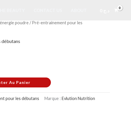
0
د.ج
HE BEAUTY
CONTACT US
ABOUT
énergie poudre
/
Pré-entrainement pour les
s débutans
uter Au Panier
nt pour les débutans
Marque :
Evlution Nutrition