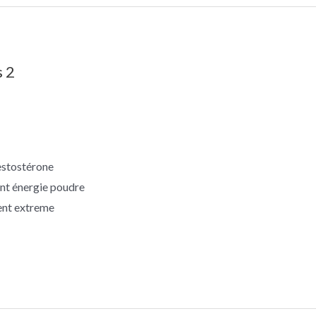
s 2
estostérone
nt énergie poudre
ent extreme