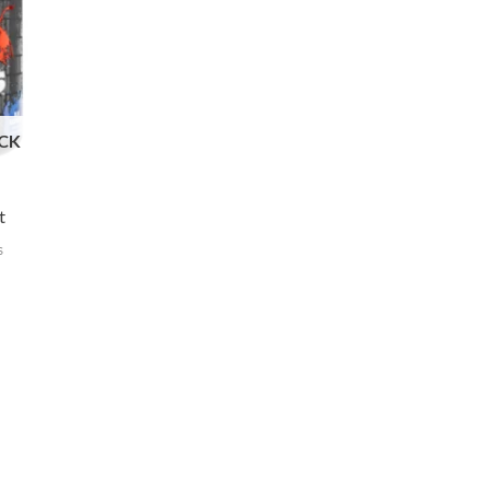
CK
t
s