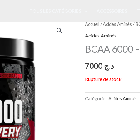
TOUS LES CATÉGORIES
ACCESSOIRES
T
Accueil
/
Acides Aminés
/ B
Acides Aminés
BCAA 6000 – 
7000
د.ج
Rupture de stock
Catégorie :
Acides Aminés