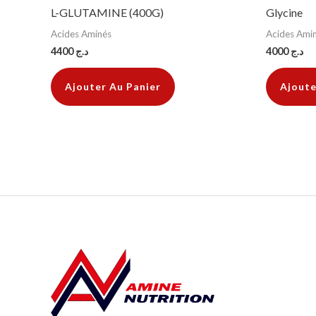
L-GLUTAMINE (400G)
Glycine
Acides Aminés
Acides Ami
4400
د.ج
4000
د.ج
Ajouter Au Panier
Ajoute