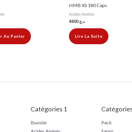
HMB XS 180 Caps
nés
Acides Aminés
4800
د.ج
r Au Panier
Lire La Suite
Catégories 1
Catégorie
Booster
Pack
Acides Aminés
Sarms