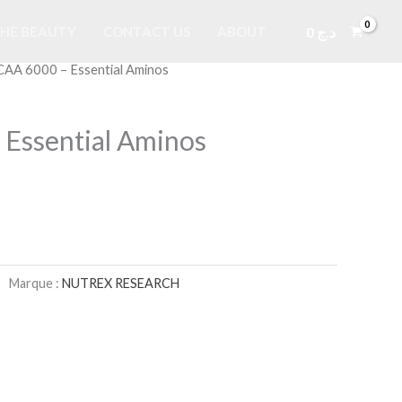
0
د.ج
HE BEAUTY
CONTACT US
ABOUT
CAA 6000 – Essential Aminos
Essential Aminos
Marque :
NUTREX RESEARCH