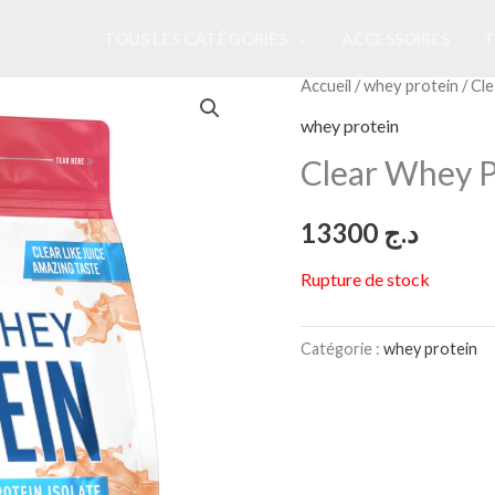
TOUS LES CATÉGORIES
ACCESSOIRES
T
Accueil
/
whey protein
/ Cl
whey protein
Clear Whey P
13300
د.ج
Rupture de stock
Catégorie :
whey protein