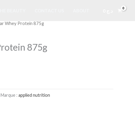
0
د.ج
HE BEAUTY
CONTACT US
ABOUT
ear Whey Protein 875g
rotein 875g
Marque :
applied nutrition