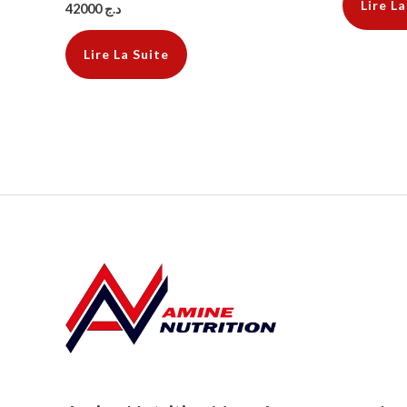
Lire La
42000
د.ج
Lire La Suite