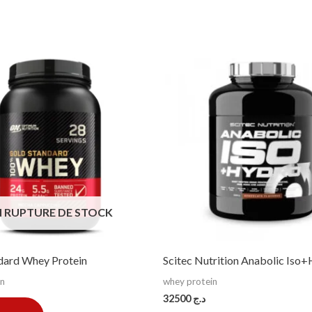
N RUPTURE DE STOCK
dard Whey Protein
Scitec Nutrition Anabolic Iso
in
whey protein
32500
د.ج