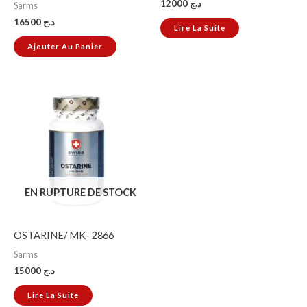
12000
د.ج
Sarms
16500
د.ج
Lire La Suite
Ajouter Au Panier
EN RUPTURE DE STOCK
OSTARINE/ MK- 2866
Sarms
15000
د.ج
Lire La Suite