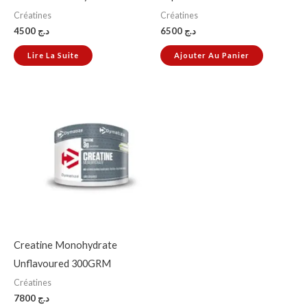
Créatines
Créatines
4500
د.ج
6500
د.ج
Lire La Suite
Ajouter Au Panier
Creatine Monohydrate
Unflavoured 300GRM
Créatines
7800
د.ج