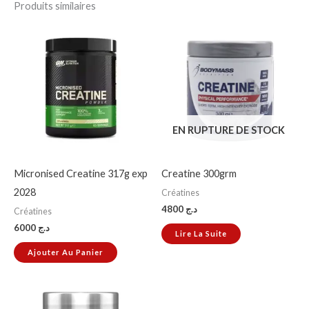
Produits similaires
EN RUPTURE DE STOCK
Micronised Creatine 317g exp
Creatine 300grm
2028
Créatines
4800
د.ج
Créatines
6000
د.ج
Lire La Suite
Ajouter Au Panier