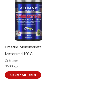
Creatine Monohydrate,
Micronized 100 G
Créatines
3500
د.ج
Ajouter Au Panier