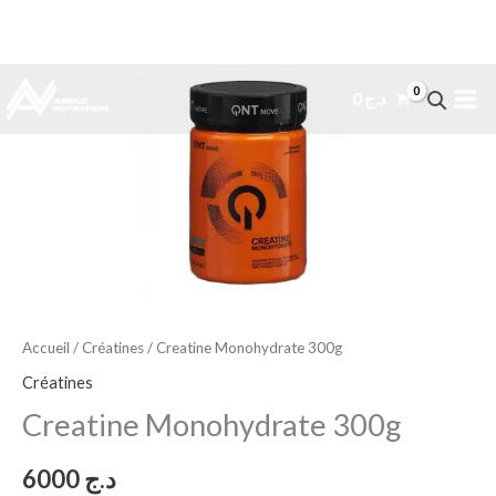
Aller
0
د.ج
au
contenu
Accueil
/
Créatines
/ Creatine Monohydrate 300g
Créatines
Creatine Monohydrate 300g
6000
د.ج