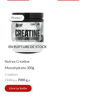
Le
Le
prix
prix
Promo !
Promo !
initial
actuel
était :
est :
د.ج 7000.
د.ج 7500.
EN RUPTURE DE STOCK
Nutrex Creatine
Monohydrate 300g
Créatines
7500
د.ج
7000
د.ج
Lire La Suite