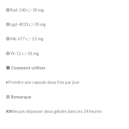
🔴Rad-140 👉 05 mg
🔴Lgd-4033 👉 05 mg
🔴Mk-677 👉 3.5 mg
🔴Yk-11 👉 01 mg
🟥 Comment utiliser
♦️Prendre une capsule deux fois par jour
🟥
Remarque
❌❌Ne pas dépasser deux gélules dans les 24 heures