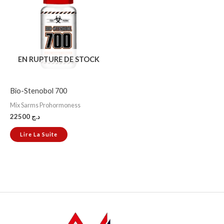
EN RUPTURE DE STOCK
Bio-Stenobol 700
Mix Sarms Prohormoness
22500
د.ج
Lire La Suite