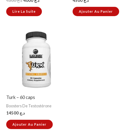
4300
د.ج
4000
د.ج
4500
د.ج
Lire La Suite
Ajouter Au Panier
Turk – 60 caps
Boosters De Testostérone
14500
د.ج
Ajouter Au Panier