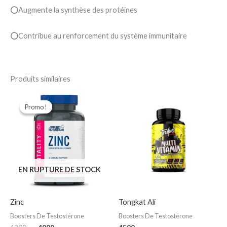
⭕Augmente la synthèse des protéines
⭕Contribue au renforcement du système immunitaire
Produits similaires
Le
Le
prix
prix
Promo !
Promo !
initial
actuel
était :
est :
د.ج 4000.
د.ج 4300.
EN RUPTURE DE STOCK
Zinc
Tongkat Ali
Boosters De Testostérone
Boosters De Testostérone