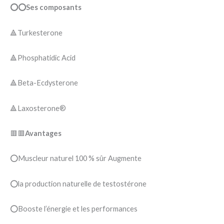
⭕⭕Ses composants
🔺Turkesterone
🔺Phosphatidic Acid
🔺Beta-Ecdysterone
🔺Laxosterone®
🟥🟥
Avantages
⭕Muscleur naturel 100 % sûr Augmente
⭕la production naturelle de testostérone
⭕Booste l’énergie et les performances