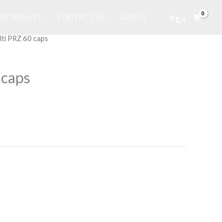
0
د.ج
HE BEAUTY
CONTACT US
ABOUT
lti PRZ 60 caps
 caps