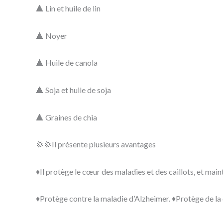
🔺 Lin et huile de lin
🔺 Noyer
🔺 Huile de canola
🔺 Soja et huile de soja
🔺 Graines de chia
💢💢Il présente plusieurs avantages
♦️Il protège le cœur des maladies et des caillots, et maint
♦️Protège contre la maladie d’Alzheimer. ♦️Protège de la