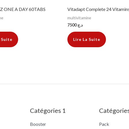
Z ONE A DAY 60TABS
Vitadapt Complete 24 Vitamin
ne
multivitamine
7500
د.ج
 Suite
Lire La Suite
Catégories 1
Catégorie
Booster
Pack