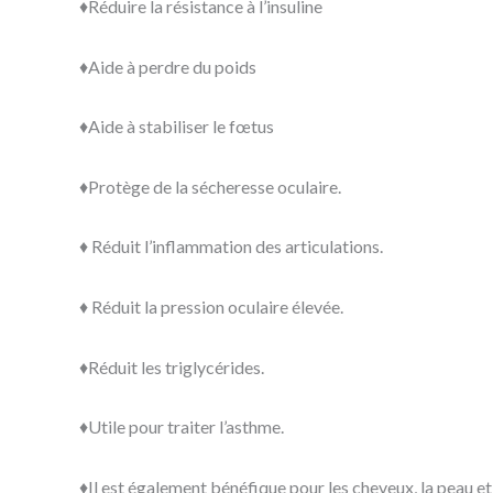
♦️Réduire la résistance à l’insuline
♦️Aide à perdre du poids
♦️Aide à stabiliser le fœtus
♦️Protège de la sécheresse oculaire.
♦️ Réduit l’inflammation des articulations.
♦️ Réduit la pression oculaire élevée.
♦️Réduit les triglycérides.
♦️Utile pour traiter l’asthme.
♦️Il est également bénéfique pour les cheveux, la peau et