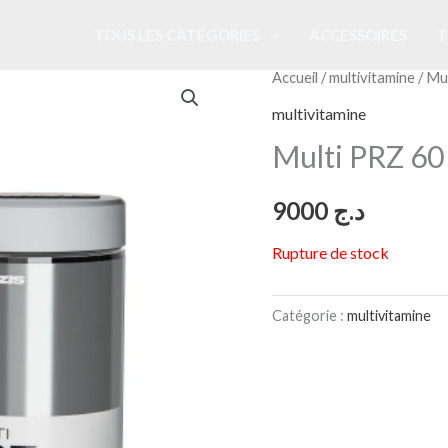
TOUS LES CATÉGORIES
ACCESSOIRES
T
Accueil
/
multivitamine
/ Mu
multivitamine
Multi PRZ 60
9000
د.ج
Rupture de stock
Catégorie :
multivitamine