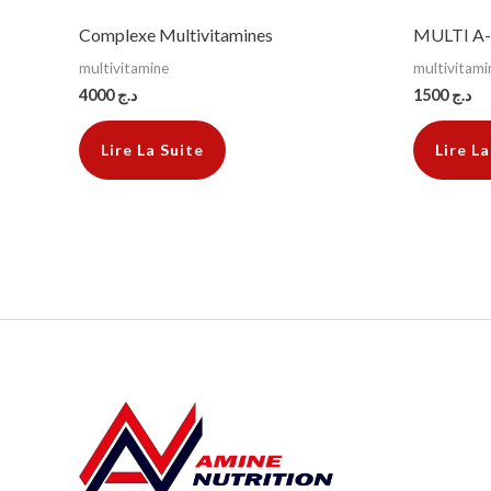
Complexe Multivitamines
MULTI A-
multivitamine
multivitami
4000
د.ج
1500
د.ج
Lire La Suite
Lire La