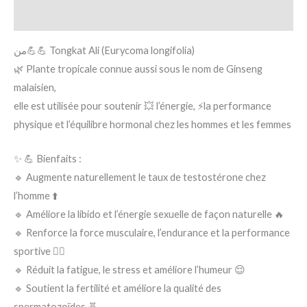
Avis (0)
من💪💪 Tongkat Ali (Eurycoma longifolia)
🌿 Plante tropicale connue aussi sous le nom de Ginseng
malaisien,
elle est utilisée pour soutenir 💥 l’énergie, ⚡️la performance
physique et l’équilibre hormonal chez les hommes et les femmes
✨ 💪 Bienfaits :
🔹 Augmente naturellement le taux de testostérone chez
l’homme ⬆️
🔹 Améliore la libido et l’énergie sexuelle de façon naturelle 🔥
🔹 Renforce la force musculaire, l’endurance et la performance
sportive 🏋️‍♂️
🔹 Réduit la fatigue, le stress et améliore l’humeur 😌
🔹 Soutient la fertilité et améliore la qualité des
spermatozoïdes 🧬