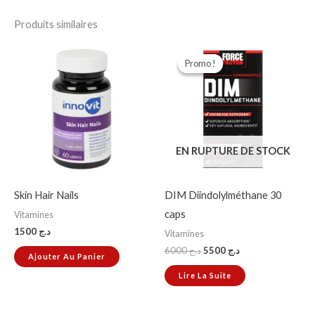
Produits similaires
Le
Le
prix
prix
Promo !
Promo !
initial
actuel
était :
est :
د.ج 5500.
د.ج 6000.
EN RUPTURE DE STOCK
Skin Hair Nails
DIM Diindolylméthane 30
caps
Vitamines
1500
د.ج
Vitamines
6000
د.ج
5500
د.ج
Ajouter Au Panier
Lire La Suite