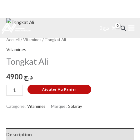
Aller
quantité
0
د.ج
au
de
contenu
Tongkat
Accueil
/
Vitamines
/ Tongkat Ali
Ali
Vitamines
Tongkat Ali
4900
د.ج
Ajouter Au Panier
Catégorie :
Vitamines
Marque :
Solaray
Description