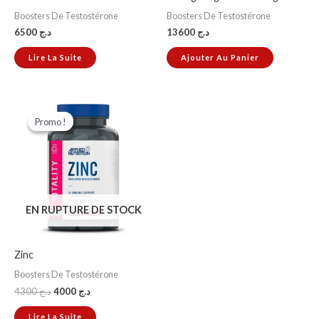
Boosters De Testostérone
Boosters De Testostérone
6500
د.ج
13600
د.ج
Lire La Suite
Ajouter Au Panier
Le
Le
prix
prix
Promo !
Promo !
initial
actuel
était :
est :
د.ج 4000.
د.ج 4300.
EN RUPTURE DE STOCK
Zinc
Boosters De Testostérone
4300
د.ج
4000
د.ج
Lire La Suite