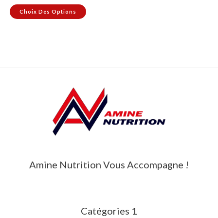
Choix Des Options
la
page
du
produit
Amine Nutrition Vous Accompagne !
Catégories 1