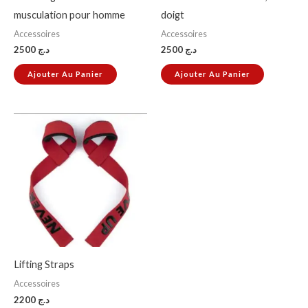
musculation pour homme
doigt
Accessoires
Accessoires
2500
د.ج
2500
د.ج
Ajouter Au Panier
Ajouter Au Panier
Ce
produit
a
plusieurs
variations.
Les
options
peuvent
Lifting Straps
être
Accessoires
choisies
2200
د.ج
sur