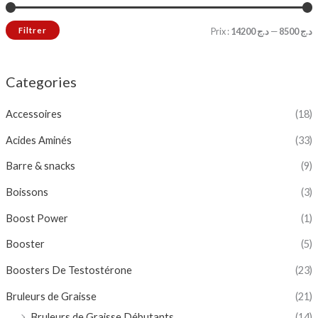
Filtrer
Prix :
د.ج 14200
—
د.ج 8500
Categories
Accessoires
(18)
Acides Aminés
(33)
Barre & snacks
(9)
Boissons
(3)
Boost Power
(1)
Booster
(5)
Boosters De Testostérone
(23)
Bruleurs de Graisse
(21)
Bruleurs de Graisse Débutants
(14)