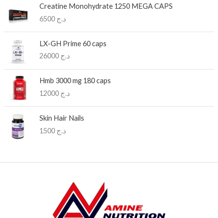
Creatine Monohydrate 1250 MEGA CAPS
6500
د.ج
LX-GH Prime 60 caps
26000
د.ج
Hmb 3000 mg 180 caps
12000
د.ج
Skin Hair Nails
1500
د.ج