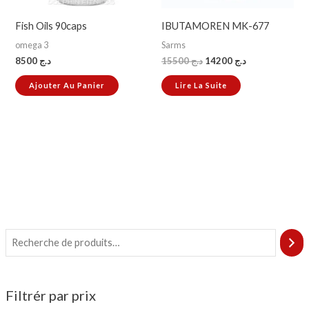
Fish Oils 90caps
IBUTAMOREN MK-677
omega 3
Sarms
8500
د.ج
15500
د.ج
14200
د.ج
Ajouter Au Panier
Lire La Suite
Filtrér par prix