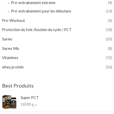
Pré-entrainement extreme
(4)
Pré-entrainement pour les débutans
(14)
Pre-Workout
(6)
Protection du foie /Soutien du cycle / PCT
(18)
Sarms
(20)
Sarms Mix
(8)
Vitamines
(72)
whey protein
(56)
Best Produits
Super PCT
16500
د.ج