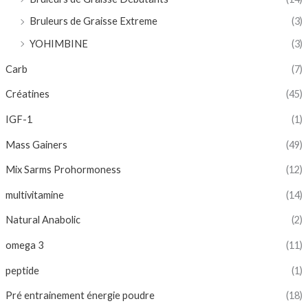
Bruleurs de Graisse Extreme
(3)
YOHIMBINE
(3)
Carb
(7)
Créatines
(45)
IGF-1
(1)
Mass Gainers
(49)
Mix Sarms Prohormoness
(12)
multivitamine
(14)
Natural Anabolic
(2)
omega 3
(11)
peptide
(1)
Pré entrainement énergie poudre
(18)