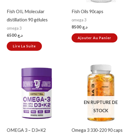
Fish OIL Molecular
Fish Oils 90caps
distillation 90 gélules
omega 3
8500
د.ج
omega 3
6500
د.ج
Ajouter Au Panier
Lire La Suite
EN RUPTURE DE
STOCK
OMEGA 3 – D3+K2
Omega 3 330-220 90 caps