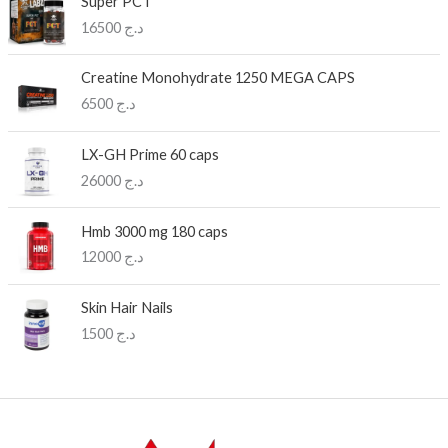
Super PCT
16500
د.ج
Creatine Monohydrate 1250 MEGA CAPS
6500
د.ج
LX-GH Prime 60 caps
26000
د.ج
Hmb 3000 mg 180 caps
12000
د.ج
Skin Hair Nails
1500
د.ج