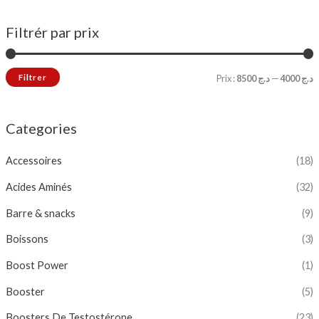
Filtrér par prix
Filtrer
Prix :
د.ج 8500
—
د.ج 4000
Categories
Accessoires
(18)
Acides Aminés
(32)
Barre & snacks
(9)
Boissons
(3)
Boost Power
(1)
Booster
(5)
Boosters De Testostérone
(23)