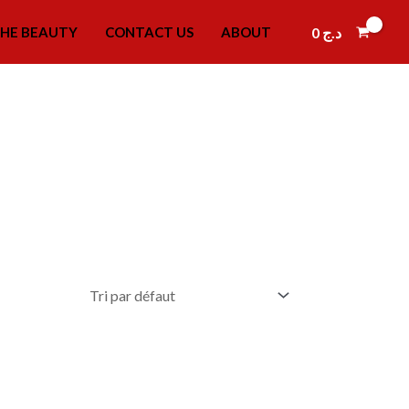
0
د.ج
HE BEAUTY
CONTACT US
ABOUT