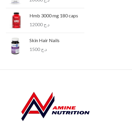
Hmb 3000 mg 180 caps
12000
د.ج
Skin Hair Nails
1500
د.ج