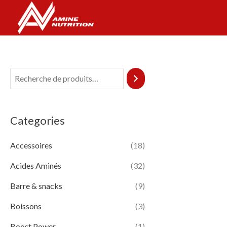
Aller
au
contenu
Categories
Accessoires
(18)
Acides Aminés
(32)
Barre & snacks
(9)
Boissons
(3)
Boost Power
(1)