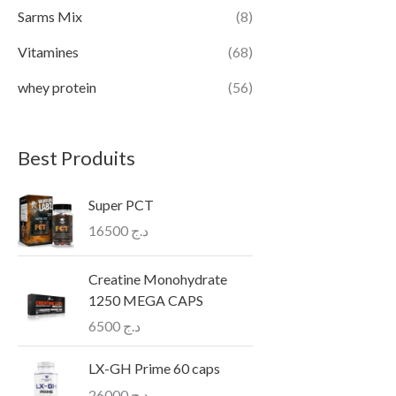
Sarms Mix
(8)
Vitamines
(68)
whey protein
(56)
Best Produits
Super PCT
16500
د.ج
Creatine Monohydrate
1250 MEGA CAPS
6500
د.ج
LX-GH Prime 60 caps
26000
د.ج