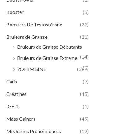
Booster
(5)
Boosters De Testostérone
(23)
Bruleurs de Graisse
(21)
Bruleurs de Graisse Débutants
(14)
Bruleurs de Graisse Extreme
(3)
YOHIMBINE
(3)
Carb
(7)
Créatines
(45)
IGF-1
(1)
Mass Gainers
(49)
Mix Sarms Prohormoness
(12)