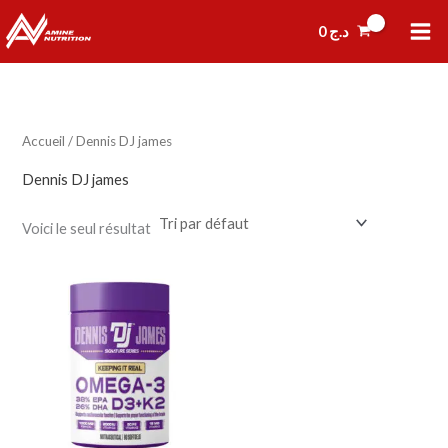
Aller
0
د.ج
au
contenu
Accueil
/ Dennis DJ james
Dennis DJ james
Voici le seul résultat