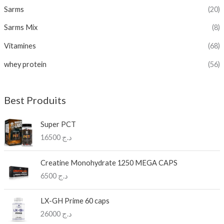
Sarms
(20)
Sarms Mix
(8)
Vitamines
(68)
whey protein
(56)
Best Produits
Super PCT
16500
د.ج
Creatine Monohydrate 1250 MEGA CAPS
6500
د.ج
LX-GH Prime 60 caps
26000
د.ج