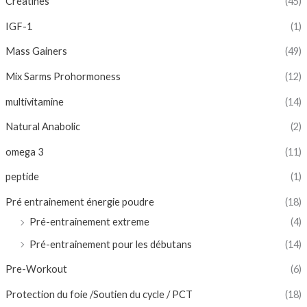
Créatines
(45)
IGF-1
(1)
Mass Gainers
(49)
Mix Sarms Prohormoness
(12)
multivitamine
(14)
Natural Anabolic
(2)
omega 3
(11)
peptide
(1)
Pré entrainement énergie poudre
(18)
Pré-entrainement extreme
(4)
Pré-entrainement pour les débutans
(14)
Pre-Workout
(6)
Protection du foie /Soutien du cycle / PCT
(18)