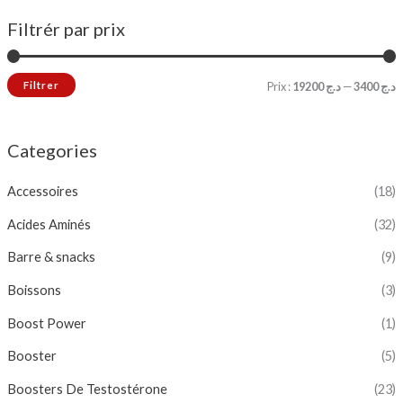
Filtrér par prix
Filtrer
Prix :
د.ج 19200
—
د.ج 3400
Categories
Accessoires
(18)
Acides Aminés
(32)
Barre & snacks
(9)
Boissons
(3)
Boost Power
(1)
Booster
(5)
Boosters De Testostérone
(23)