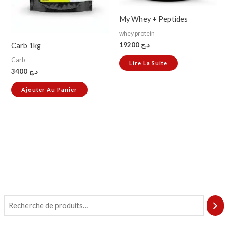
My Whey + Peptides
whey protein
19200
د.ج
Carb 1kg
Carb
Lire La Suite
3400
د.ج
Ajouter Au Panier