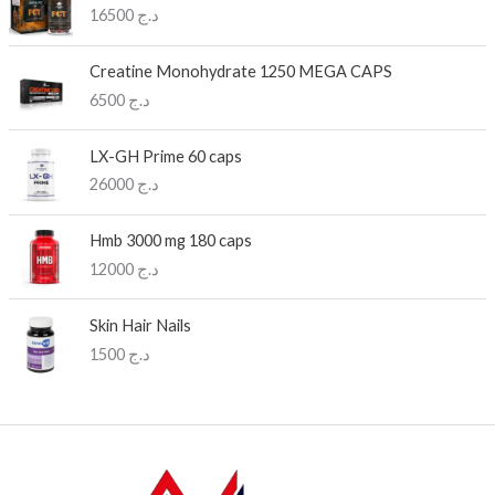
16500
د.ج
Creatine Monohydrate 1250 MEGA CAPS
6500
د.ج
LX-GH Prime 60 caps
26000
د.ج
Hmb 3000 mg 180 caps
12000
د.ج
Skin Hair Nails
1500
د.ج