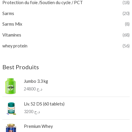
Protection du foie /Soutien du cycle / PCT
(18)
Sarms
(20)
Sarms Mix
(8)
Vitamines
(68)
whey protein
(56)
Best Produits
Jumbo 3.3 kg
24800
د.ج
Liv. 52 DS (60 tablets)
3200
د.ج
Premium Whey