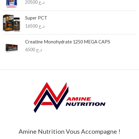
20500
د.ج
Super PCT
16500
د.ج
Creatine Monohydrate 1250 MEGA CAPS
6500
د.ج
Amine Nutrition Vous Accompagne !