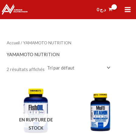
Aller
0
د.ج
au
contenu
Accueil
/ YAMAMOTO NUTRITION
YAMAMOTO NUTRITION
2 résultats affichés
EN RUPTURE DE
STOCK