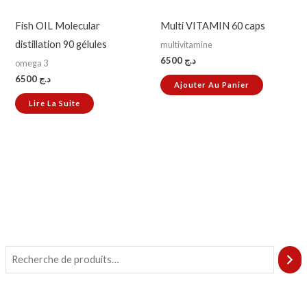
Fish OIL Molecular
Multi VITAMIN 60 caps
distillation 90 gélules
multivitamine
6500
د.ج
omega 3
6500
د.ج
Ajouter Au Panier
Lire La Suite