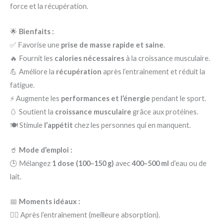
force et la récupération.
🌟
Bienfaits :
✅ Favorise une
prise de masse rapide et saine
.
🔥 Fournit les
calories nécessaires
à la croissance musculaire.
💪 Améliore la
récupération
après l’entraînement et réduit la
fatigue.
⚡ Augmente les
performances et l’énergie
pendant le sport.
🥚 Soutient la
croissance musculaire
grâce aux protéines.
🍽️ Stimule
l’appétit
chez les personnes qui en manquent.
🥤
Mode d’emploi :
🕒 Mélangez
1 dose (100–150 g)
avec
400–500 ml
d’eau ou de
lait.
📅
Moments idéaux :
🏋️‍♂️ Après l’entraînement (meilleure absorption).