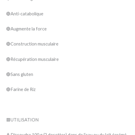
🔴Anti-catabolique
🔴Augmente la force
🔴Construction musculaire
🔴Récupération musculaire
🔴Sans gluten
🔴Farine de Riz
🟥UTILISATION
🔺Dissoudre 100 g (2 dosettes) dans de l’eau ou du lait écrémé