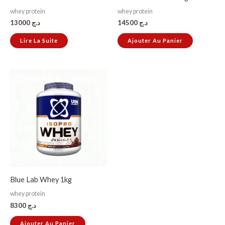
whey protein
whey protein
13000
د.ج
14500
د.ج
Lire La Suite
Ajouter Au Panier
Blue Lab Whey 1kg
whey protein
8300
د.ج
Ajouter Au Panier