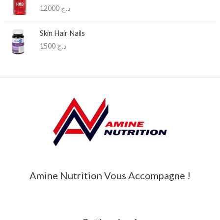
12000
د.ج
Skin Hair Nails
1500
د.ج
Amine Nutrition Vous Accompagne !