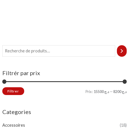
Filtrér par prix
Filtrer
Prix :
د.ج 15500
—
د.ج 8200
Categories
Accessoires
(18)