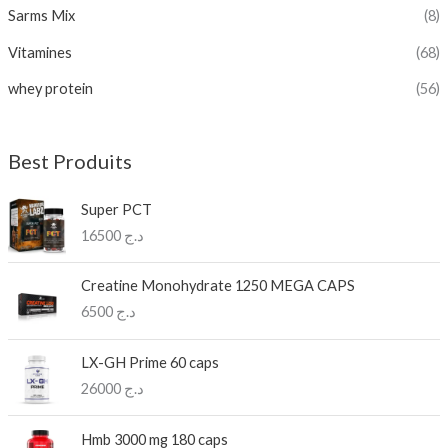
Sarms Mix
(8)
Vitamines
(68)
whey protein
(56)
Best Produits
Super PCT
16500
د.ج
Creatine Monohydrate 1250 MEGA CAPS
6500
د.ج
LX-GH Prime 60 caps
26000
د.ج
Hmb 3000 mg 180 caps