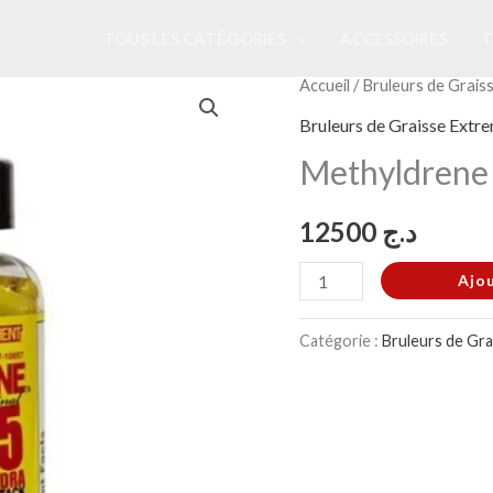
TOUS LES CATÉGORIES
ACCESSOIRES
T
quantité
Accueil
/
Bruleurs de Grais
de
Bruleurs de Graisse Extr
Methyldrene
Methyldrene
25
12500
د.ج
Ajo
Catégorie :
Bruleurs de Gr