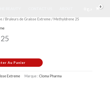
0
د.ج
HE BEAUTY
CONTACT US
ABOUT
se
/
Bruleurs de Graisse Extreme
/ Methyldrene 25
eme
 25
uter Au Panier
aisse Extreme
Marque :
Cloma Pharma