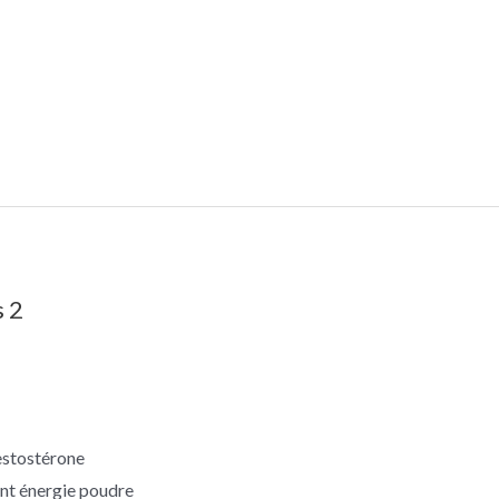
s 2
estostérone
nt énergie poudre