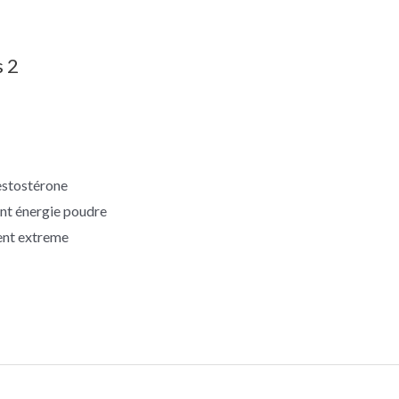
s 2
estostérone
nt énergie poudre
ent extreme