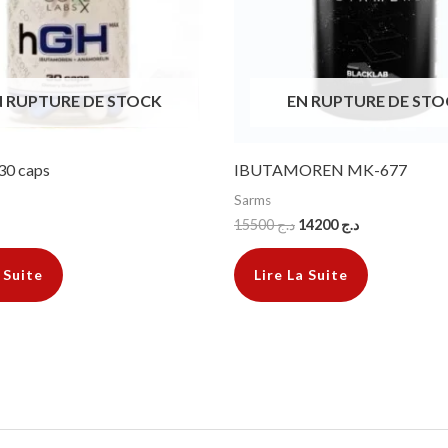
N RUPTURE DE STOCK
EN RUPTURE DE STO
30 caps
IBUTAMOREN MK-677
Sarms
15500
د.ج
14200
د.ج
 Suite
Lire La Suite