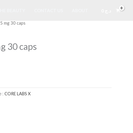
0
د.ج
HE BEAUTY
CONTACT US
ABOUT
5 mg 30 caps
g 30 caps
e :
CORE LABS X