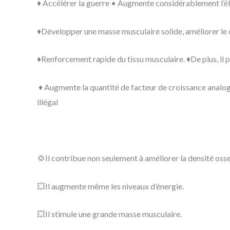
♦️ Accélérer la guerre • Augmente considérablement l’él
♦️Développer une masse musculaire solide, améliorer le c
♦️Renforcement rapide du tissu musculaire. ♦️De plus, il 
♦️ Augmente la quantité de facteur de croissance analog
illégal
💢Il contribue non seulement à améliorer la densité osseu
💥Il augmente même les niveaux d’énergie.
💥Il stimule une grande masse musculaire.