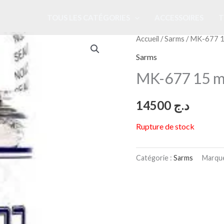
TOUS LES CATÉGORIES
ACCESSOIRES
T
Accueil
/
Sarms
/ MK-677 1
Sarms
MK-677 15 m
14500
د.ج
Rupture de stock
Catégorie :
Sarms
Marqu