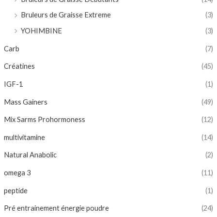
Bruleurs de Graisse Extreme
(3)
YOHIMBINE
(3)
Carb
(7)
Créatines
(45)
IGF-1
(1)
Mass Gainers
(49)
Mix Sarms Prohormoness
(12)
multivitamine
(14)
Natural Anabolic
(2)
omega 3
(11)
peptide
(1)
Pré entrainement énergie poudre
(24)