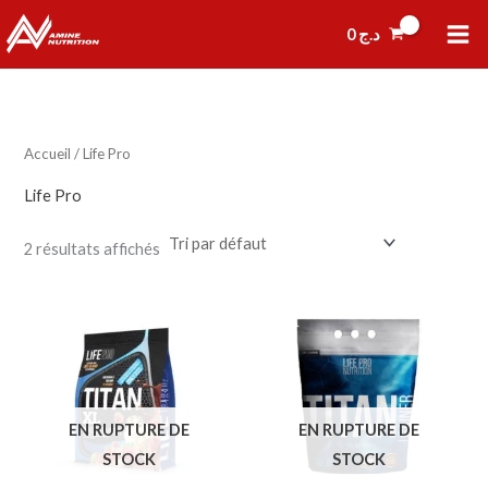
Aller
P
P
0
د.ج
au
r
r
contenu
i
i
x
x
Accueil
/ Life Pro
i
a
Life Pro
n
x
2 résultats affichés
EN RUPTURE DE
EN RUPTURE DE
STOCK
STOCK