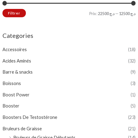
Filtrer
Prix :
د.ج 22500
—
د.ج 12500
Categories
Accessoires
(18)
Acides Aminés
(32)
Barre & snacks
(9)
Boissons
(3)
Boost Power
(1)
Booster
(5)
Boosters De Testostérone
(23)
Bruleurs de Graisse
(21)
Bruleurs de Graisse Débutants
(14)