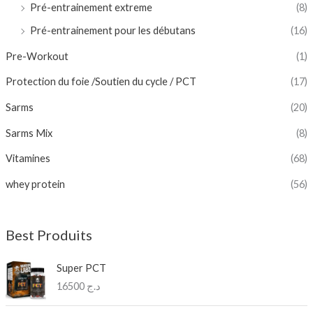
Pré-entrainement extreme
(8)
Pré-entrainement pour les débutans
(16)
Pre-Workout
(1)
Protection du foie /Soutien du cycle / PCT
(17)
Sarms
(20)
Sarms Mix
(8)
Vitamines
(68)
whey protein
(56)
Best Produits
Super PCT
16500
د.ج