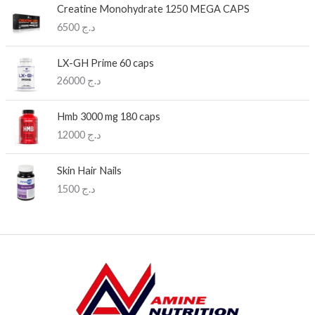
Creatine Monohydrate 1250 MEGA CAPS
6500
د.ج
LX-GH Prime 60 caps
26000
د.ج
Hmb 3000 mg 180 caps
12000
د.ج
Skin Hair Nails
1500
د.ج