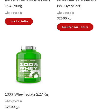
USA : 908g
Iso+Hydro 2kg
whey protein
whey protein
32500
د.ج
Lire La Suite
Ajouter Au Panier
100% Whey Isolate 2,27 Kg
whey protein
32500
د.ج